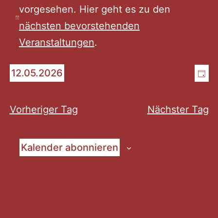
vorgesehen. Hier geht es zu den
für
Hinweis
nächsten bevorstehenden
Veranstaltungen
.
Mai
An
Ve
12.05.2026
Tag
12,
Datum
An
Na
wählen.
Na
Vorheriger Tag
Nächster Tag
2026
Kalender abonnieren