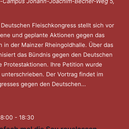
ni-Campus
Johann-Joachim-Becher-Weg 5,
eutschen Fleischkongress stellt sich vor
gene und geplante Aktionen gegen das
n in der Mainzer Rheingoldhalle. Über das
nisiert das Bündnis gegen den Deutschen
e Protestaktionen. Ihre Petition wurde
 unterschrieben. Der Vortrag findet im
resses gegen den Deutschen…
GEGENkongress
Gemeinsam
gegen
den
18:00
-
18:30
Deutschen