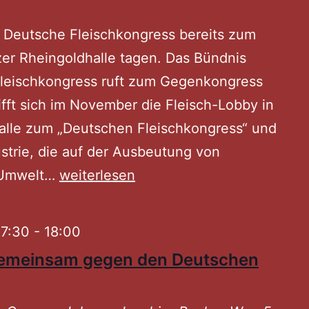
 Deutsche Fleischkongress bereits zum
zer Rheingoldhalle tagen. Das Bündnis
leischkongress ruft zum Gegenkongress
ifft sich im November die Fleisch-Lobby in
alle zum „Deutschen Fleischkongress“ und
ustrie, die auf der Ausbeutung von
 Umwelt…
Der
weiterlesen
Gegenkongress
zum
7:30
-
18:00
Deutschen
emeinsam gegen den Deutschen
Fleischkongress