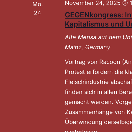
November 24, 2025 @ 
Mo.
24
GEGENkongress: Int
Kapitalismus und 
Alte Mensa auf dem U
Mainz, Germany
Vortrag von Racoon (An
Protest erfordern die kl
Fleischindustrie absch
finden sich in allen Ber
gemacht werden. Vorgest
Zusammenhänge von Kap
Überwindung derselbige
weiterlesen