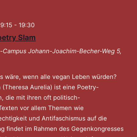
–
über
9:15
-
19:30
Kapita
etry Slam
und
ni-Campus
Johann-Joachim-Becher-Weg 5,
Unterd
as wäre, wenn alle vegan Leben würden?
 (Theresa Aurelia) ist eine Poetry-
 die mit ihren oft politisch-
 Texten vor allem Themen wie
echtigkeit und Antifaschismus auf die
rag findet im Rahmen des Gegenkongresses