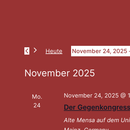
Veranst
Heute
November 24, 2025
 
Datum
wählen.
November 2025
November 24, 2025 @ 1
Mo.
24
Der Gegenkongress
Alte Mensa auf dem U
Mainz, Germany