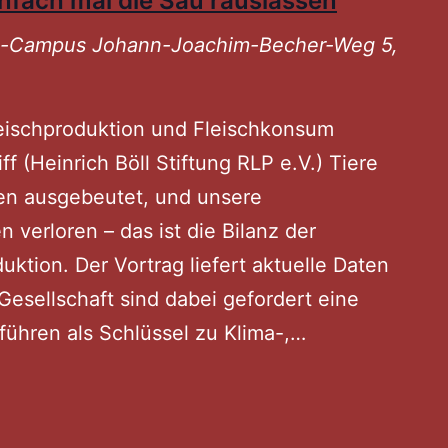
fach mal die Sau rauslassen
Fleischkongres
ni-Campus
Johann-Joachim-Becher-Weg 5,
eischproduktion und Fleischkonsum
ff (Heinrich Böll Stiftung RLP e.V.) Tiere
en ausgebeutet, und unsere
verloren – das ist die Bilanz der
duktion. Der Vortrag liefert aktuelle Daten
Gesellschaft sind dabei gefordert eine
ühren als Schlüssel zu Klima-,…
GEGENkongres
Einfach
mal
die