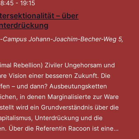
18:45
-
19:15
Sau
ersektionalität – über
rauslassen
Unterdrückung
ni-Campus
Johann-Joachim-Becher-Weg 5,
imal Rebellion) Ziviler Ungehorsam und
are Vision einer besseren Zukunft. Die
affen – und dann? Ausbeutungsketten
eichen, in denen Marginalisierte zur Ware
ellt wird ein Grundverständnis über die
italismus, Unterdrückung und die
n. Über die Referentin Racoon ist eine…
GEGEN
Interse