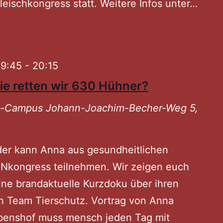
eischkongress statt. Weitere Infos unter…
GEGE
Poet
Slam
19:45
-
20:15
e retten wir 630 Hühner?
ni-Campus
Johann-Joachim-Becher-Weg 5,
er kann Anna aus gesundheitlichen
Nkongress teilnehmen. Wir zeigen euch
eine brandaktuelle Kurzdoku über ihren
n Team Tierschutz. Vortrag von Anna
benshof muss mensch jeden Tag mit