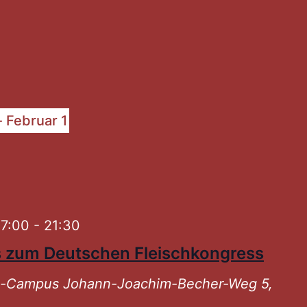
altungen
- 
Februar 1
7:00
-
21:30
 zum Deutschen Fleischkongress
ni-Campus
Johann-Joachim-Becher-Weg 5,