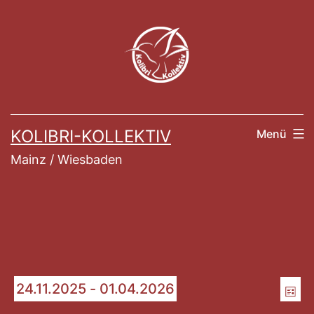
Zum
Inhalt
springen
KOLIBRI-KOLLEKTIV
Menü
Mainz / Wiesbaden
Veranstaltung
An
Ve
24.11.2025
 - 
01.04.2026
List
Datum