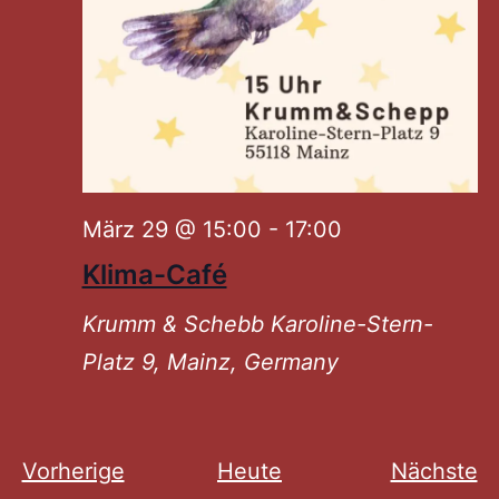
März 29 @ 15:00
-
17:00
Klima-Café
Krumm & Schebb
Karoline-Stern-
Platz 9, Mainz, Germany
Veranstaltungen
V
Vorherige
Heute
Nächste