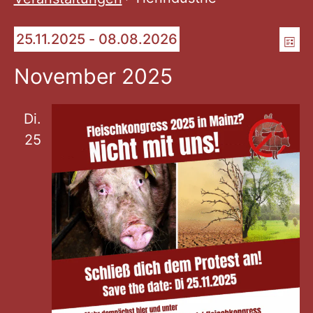
An
Ve
Veranstaltungen
25.11.2025
 - 
08.08.2026
List
Datum
An
Na
November 2025
wählen.
Na
Di.
25