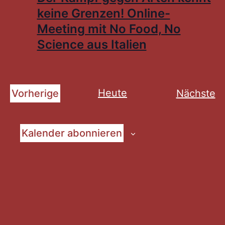
keine Grenzen! Online-
Meeting mit No Food, No
Science aus Italien
Heute
V
Vorherige
Nächste
Veranstaltungen
Kalender abonnieren