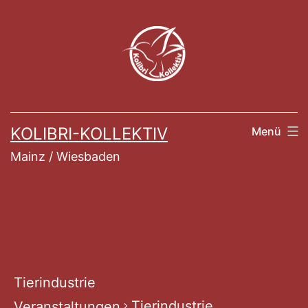
Zum
Inhalt
springen
KOLIBRI-KOLLEKTIV
Menü
Mainz / Wiesbaden
Tierindustrie
Tierindustrie
Veranstaltungen