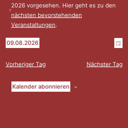
2026 vorgesehen. Hier geht es zu den
für
Hinweis
nächsten bevorstehenden
Veranstaltungen
.
August
An
Ve
09.08.2026
Tag
9,
Datum
An
Na
wählen.
Na
Vorheriger Tag
Nächster Tag
2026
Kalender abonnieren