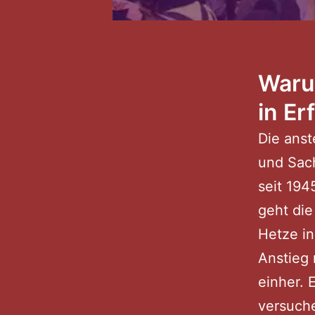
Warum
in Er
Die ans
und Sac
seit 194
geht die
Hetze i
Anstieg 
einher. 
versuche