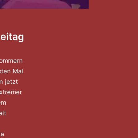
eitag
pommern
sten Mal
 jetzt
extremer
em
alt
da