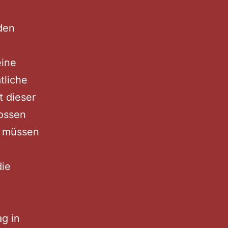
den
eine
tliche
t dieser
lossen
n müssen
die
ag in