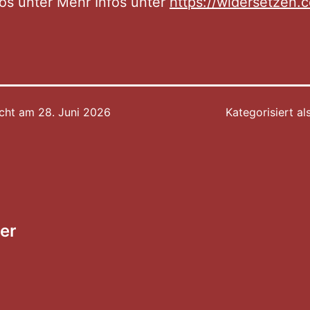
os unter Mehr Infos unter
https://widersetzen.
icht am
28. Juni 2026
Kategorisiert al
tion
er