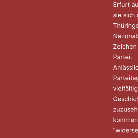
Erfurt a
sie sich
Thüring
Nationals
Zeichen 
Partei.
Anlässli
Parteita
vielfält
Geschich
zuzuseh
kommen.
“widerse