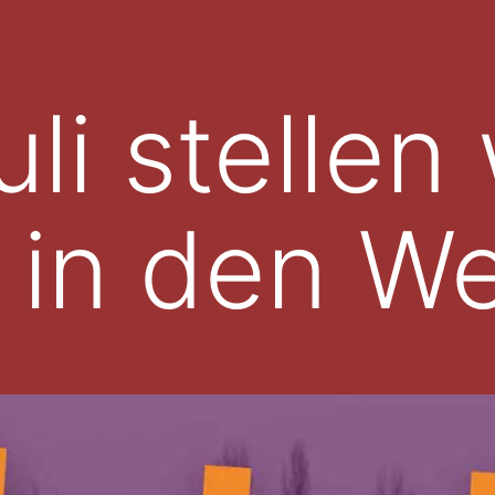
li stellen
 in den W