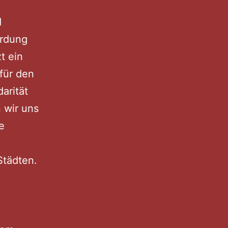
d
hrdung
t ein
für den
arität
n wir uns
e
Städten.