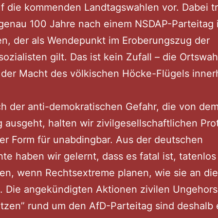
uf die kommenden Landtagswahlen vor. Dabei t
 genau 100 Jahre nach einem NSDAP-Parteitag 
en, der als Wendepunkt im Eroberungszug der
ozialisten gilt. Das ist kein Zufall – die Ortswahl
der Macht des völkischen Höcke-Flügels inner
ch der anti-demokratischen Gefahr, die von de
g ausgeht, halten wir zivilgesellschaftlichen Pro
iger Form für unabdingbar. Aus der deutschen
te haben wir gelernt, dass es fatal ist, tatenlos
en, wenn Rechtsextreme planen, wie sie an di
 Die angekündigten Aktionen zivilen Ungehor
tzen” rund um den AfD-Parteitag sind deshalb 