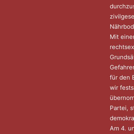
durchzus
zivilges
Nährbode
Mit eine
rechtsex
Grundsät
Gefahre
für den 
wir fest
übernomm
Partei, 
demokra
Am 4. un