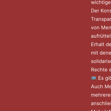
wichtige
Der Kon
Transpar
von Mens
aufrütte
Erhalt d
mit dene
solidari
Rechte 
Es gi
Auch Me
mehrere
anschlie