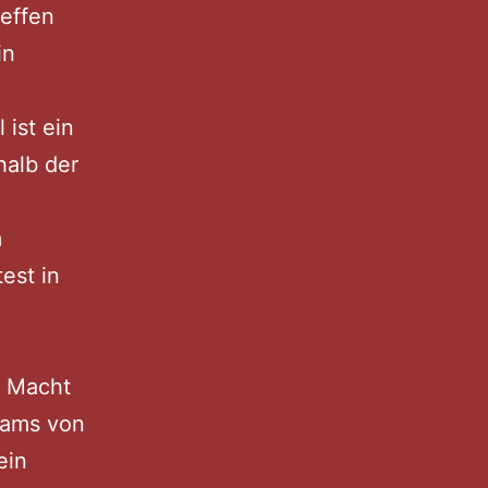
reffen
in
 ist ein
halb der
m
test in
e Macht
sams von
ein