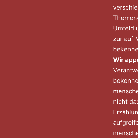
verschi
Themeng
Umfeld ü
zur auf
bekenne
Wir appe
Verantw
bekennen
mensche
nicht da
Erzählun
aufgreif
mensche