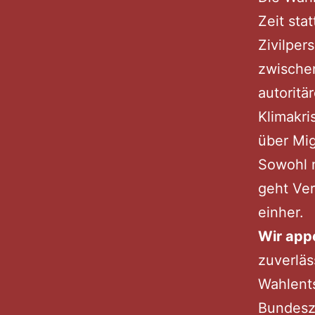
Zeit sta
Zivilper
zwischen
autoritä
Klimakri
über Mig
Sowohl m
geht Ve
einher.
Wir appe
zuverläs
Wahlent
Bundesze