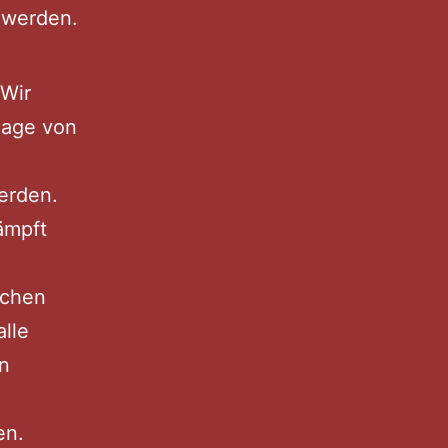
n werden.
Wir
lage von
erden.
ämpft
uchen
lle
en
en.