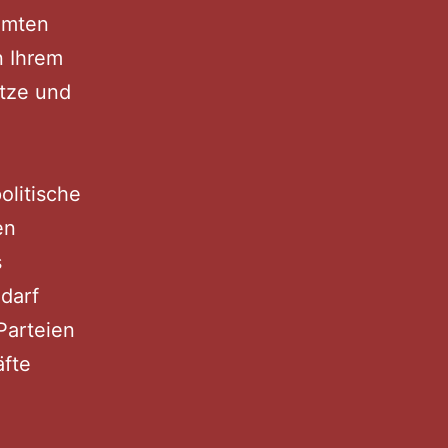
mmten
n Ihrem
etze und
olitische
en
s
darf
Parteien
äfte