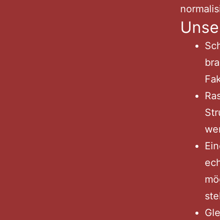
normalis
Unse
Sc
bra
Fak
Ra
Str
we
Ein
ech
mög
ste
Gle