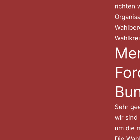
richten 
Organis
Wahlber
Wahlkre
Men
For
Bun
Sehr gee
wir sind
um die m
Die Wahl