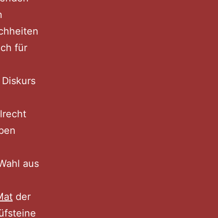
n
ichheiten
ch für
 Diskurs
lrecht
eben
 Wahl aus
Mat
der
üfsteine