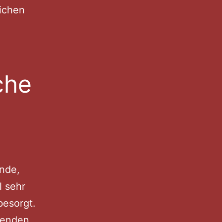
lichen
che
ende,
l sehr
besorgt.
hlenden