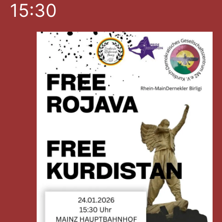
An
Na
15:30
für
wählen.
Na
Januar
24,
2026