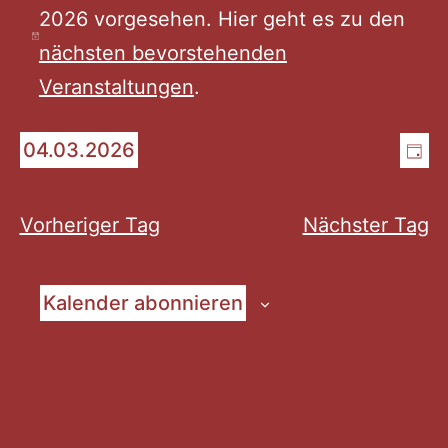
2026 vorgesehen. Hier geht es zu den
für
Hinweis
nächsten bevorstehenden
Veranstaltungen
.
März
An
Ve
04.03.2026
Tag
4,
Datum
An
Na
wählen.
Na
Vorheriger Tag
Nächster Tag
2026
Kalender abonnieren