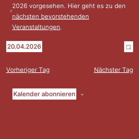
2026 vorgesehen. Hier geht es zu den
für
Hinweis
nächsten bevorstehenden
Veranstaltungen
.
April
An
Ve
20.04.2026
Tag
20,
Datum
An
Na
wählen.
Na
Vorheriger Tag
Nächster Tag
2026
Kalender abonnieren