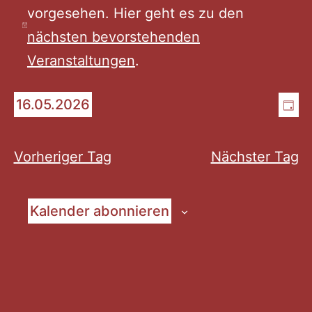
vorgesehen. Hier geht es zu den
für
Hinweis
nächsten bevorstehenden
Veranstaltungen
.
Mai
An
Ve
16.05.2026
Tag
16,
Datum
An
Na
wählen.
Na
Vorheriger Tag
Nächster Tag
2026
Kalender abonnieren