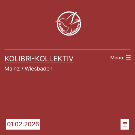
Zum
Inhalt
springen
KOLIBRI-KOLLEKTIV
Menü
Mainz / Wiesbaden
Veranstaltung
An
Ve
01.02.2026
Mon
Datum