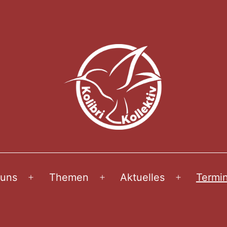
 uns
Themen
Aktuelles
Termi
Menü
Menü
Menü
öffnen
öffnen
öffnen