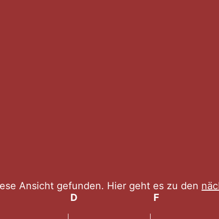
n
iese Ansicht gefunden. Hier geht es zu den
näc
Mittwoch
D
Donnerstag
F
Freitag
Hinweis