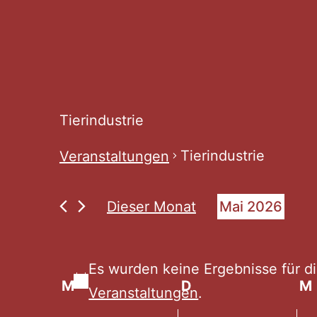
Tierindustrie
Tierindustrie
Veranstaltungen
Veranstaltunge
Dieser Monat
Mai 2026
Datum
wählen.
Es wurden keine Ergebnisse für d
Kalender
M
Montag
D
Dienstag
M
Veranstaltungen
.