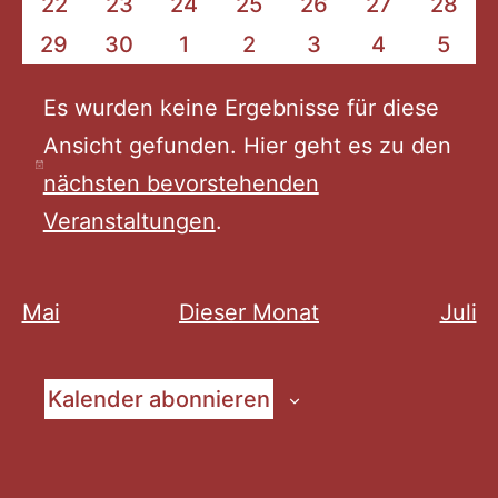
0
0
0
0
0
0
0
22
23
24
25
26
27
28
Veranstaltungen
Veranstaltungen
Veranstaltungen
Veranstaltungen
Veranstaltungen
Veranstaltu
Veran
0
0
0
0
0
0
0
29
30
1
2
3
4
5
Veranstaltungen
Veranstaltungen
Veranstaltungen
Veranstaltungen
Veranstaltungen
Veranstalt
Veran
Es wurden keine Ergebnisse für diese
Ansicht gefunden. Hier geht es zu den
Hinweis
nächsten bevorstehenden
Veranstaltungen
.
Mai
Dieser Monat
Juli
Kalender abonnieren