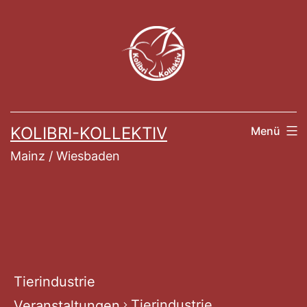
Zum
Inhalt
springen
KOLIBRI-KOLLEKTIV
Menü
Mainz / Wiesbaden
Tierindustrie
Tierindustrie
Veranstaltungen