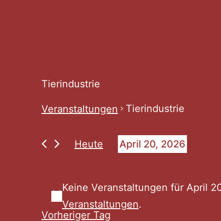
Tierindustrie
Tierindustrie
Veranstaltungen
Veranstaltunge
Heute
April 20, 2026
Datum
für
wählen.
Keine Veranstaltungen für April 
April
Veranstaltungen
.
Vorheriger Tag