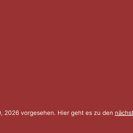
n
20, 2026 vorgesehen. Hier geht es zu den
nächs
Hinweis