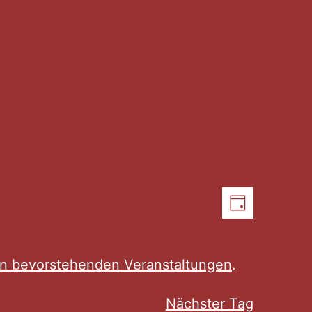
Ansic
Verans
Tag
Ansich
Navig
Naviga
n bevorstehenden Veranstaltungen
.
Nächster Tag