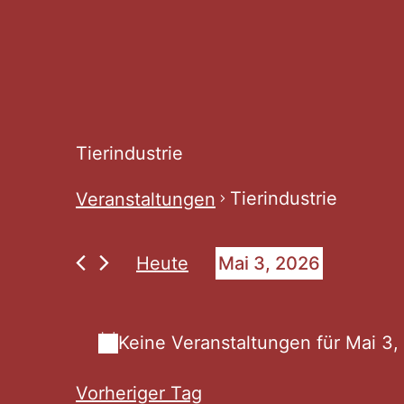
Tierindustrie
Tierindustrie
Veranstaltungen
Veranstaltunge
Heute
Mai 3, 2026
Datum
für
wählen.
Keine Veranstaltungen für Mai 3
Mai
Vorheriger Tag