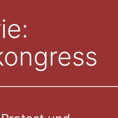
ie:
kongress