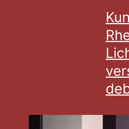
Kun
Rhe
Lic
ver
deb