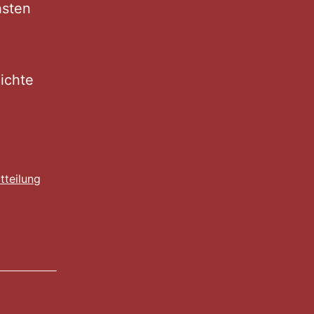
hsten
ichte
tteilung