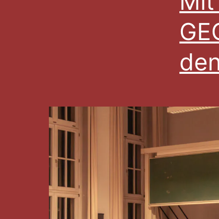
Mit
GE
den