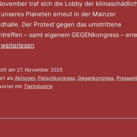
ovember traf sich die Lobby der klimaschädlic
unseres Planeten erneut in der Mainzer
dhalle. Der Protest gegen das umstrittene
ntreffen – samt eigenem GEGENkongress – erre
Mit
…
weiterlesen
Protest
und
icht am
27. November 2025
GEGENkongress
ert als
Aktionen
,
Fleischkongress
,
Gegenkongress
,
Pressemi
gegen
wortet mit
Tierindustrie
den
20.
Fleischkongress