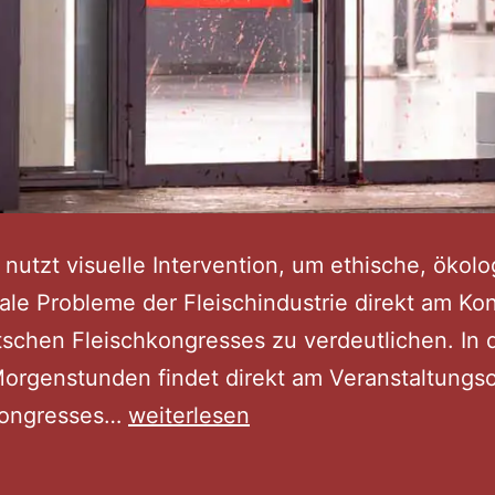
ve nutzt visuelle Intervention, um ethische, ökol
ale Probleme der Fleischindustrie direkt am Ko
schen Fleischkongresses zu verdeutlichen. In 
orgenstunden findet direkt am Veranstaltungso
Kunstblutaktion
kongresses…
weiterlesen
an
der