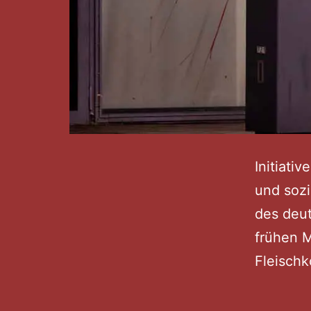
Initiati
und sozi
des deut
frühen M
Fleisch