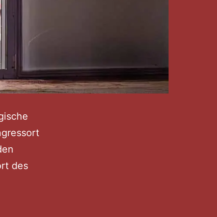
ogische
ngressort
den
rt des